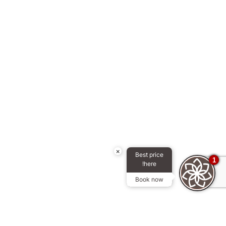
×
Best price
1
here!
Book now
ابق على اتصال