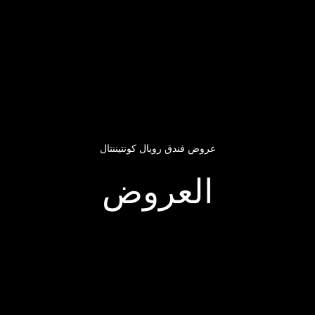
عروض فندق رويال كونتيننتال
العروض